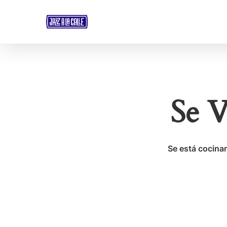
Skip
to
main
content
Se V
Se está cocinan