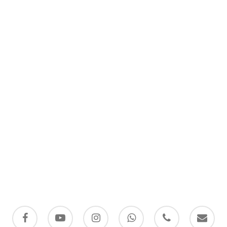
facebook
youtube
instagram
whatsapp
phone
email