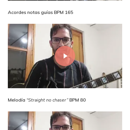
Acordes notas guías BPM 165
Play Video
Melodía
“Straight no chaser”
BPM 80