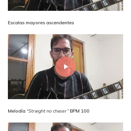
Escalas mayores ascendentes
Play Video
Melodía
“Straight no chaser”
BPM 100