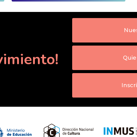
Nues
imiento!
Quie
Inscr