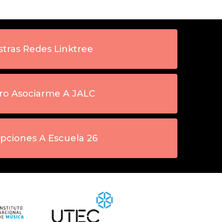
tras Redes Linktree
ro Asociarme A JALC
ipciones A Escuela 26