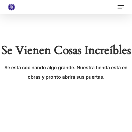
Menu
Skip
to
Close
main
Menu
content
Se Vienen Cosas Increíbles
Se está cocinando algo grande. Nuestra tienda está en
obras y pronto abrirá sus puertas.