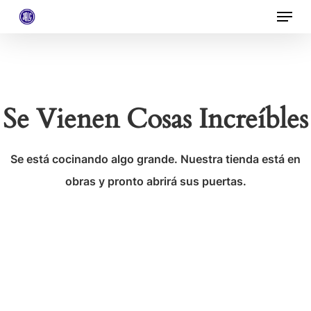
Menu
Skip
to
Close
main
Menu
content
Se Vienen Cosas Increíbles
Se está cocinando algo grande. Nuestra tienda está en
obras y pronto abrirá sus puertas.