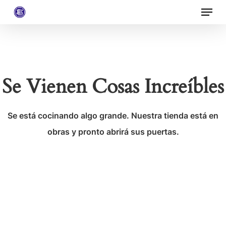
Menu
Skip
to
Close
main
Menu
content
Se Vienen Cosas Increíbles
Se está cocinando algo grande. Nuestra tienda está en
obras y pronto abrirá sus puertas.